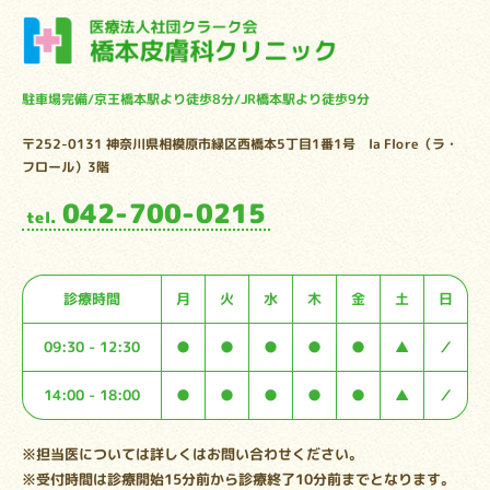
駐車場完備/京王橋本駅より徒歩8分/JR橋本駅より徒歩9分
〒252-0131 神奈川県相模原市緑区西橋本5丁目1番1号
la Flore（ラ・
フロール）3階
042-700-0215
tel.
診療時間
月
火
水
木
金
土
日
09:30 - 12:30
●
●
●
●
●
▲
／
14:00 - 18:00
●
●
●
●
●
▲
／
※担当医については詳しくはお問い合わせください。
※受付時間は診療開始15分前から診療終了10分前までとなります。